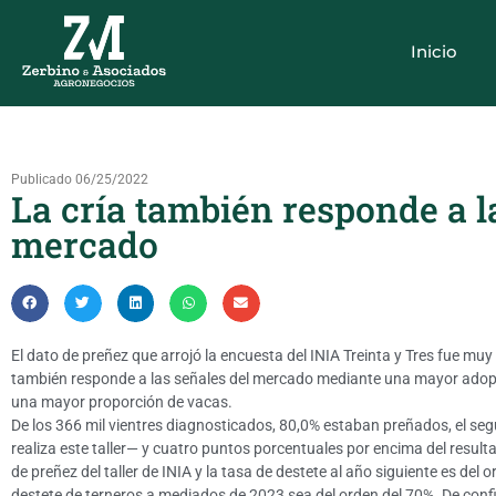
Inicio
Publicado 06/25/2022
La cría también responde a l
mercado
El dato de preñez que arrojó la encuesta del INIA Treinta y Tres fue muy
también responde a las señales del mercado mediante una mayor adop
una mayor proporción de vacas.
De los 366 mil vientres diagnosticados, 80,0% estaban preñados, el s
realiza este taller— y cuatro puntos porcentuales por encima del resulta
de preñez del taller de INIA y la tasa de destete al año siguiente es del
destete de terneros a mediados de 2023 sea del orden del 70%. De con