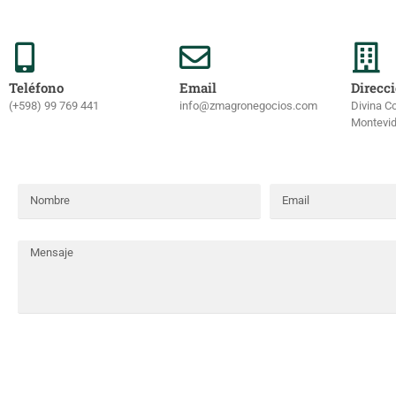
Teléfono
Email
Direcc
(+598) 99 769 441
info@zmagronegocios.com
Divina C
Montevid