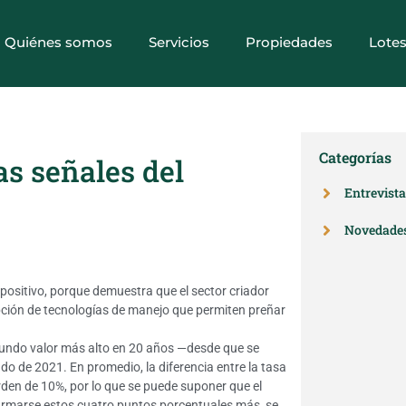
Quiénes somos
Servicios
Propiedades
Lote
Categorías
as señales del
Entrevist
Novedade
 positivo, porque demuestra que el sector criador
ción de tecnologías de manejo que permiten preñar
egundo valor más alto en 20 años —desde que se
do de 2021. En promedio, la diferencia entre la tasa
 orden de 10%, por lo que se puede suponer que el
firmarse estos cuatro puntos porcentuales más, se