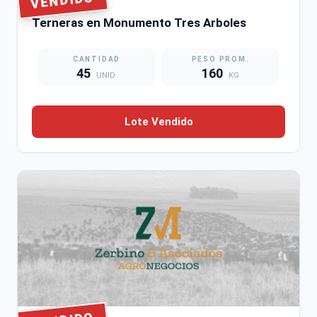
VENDIDO
LOTE #2218
Terneras en Monumento Tres Arboles
CANTIDAD
PESO PROM.
45
160
UNID.
KG
Lote Vendido