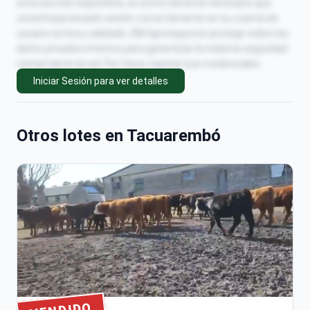
esta sección específica, es estrictamente necesario que
usted haya iniciado sesión correctamente en su cuenta de
usuario activa y validada. ZM Agronegocios protege todos los
datos privados internos para garantizar la máxima seguridad
comercial en la red. Por favor, ingrese sus credenciales
personales en el portal principal para acceder al contenido
Iniciar Sesión para ver detalles
exclusivo disponible únicamente para nuestros clientes
registrados actualmente en la plataforma digital.
Otros lotes en Tacuarembó