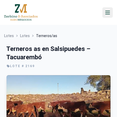
Ir
al
contenido
Lotes
Lotes
Terneros/as
Terneros as en Salsipuedes –
Tacuarembó
LOTE # 2169