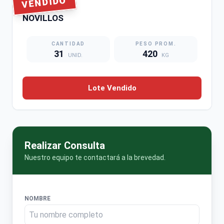
VENDIDO
LOTE #2192
NOVILLOS
CANTIDAD
PESO PROM.
31
420
UNID.
KG
Lote Vendido
Realizar Consulta
Nuestro equipo te contactará a la brevedad.
NOMBRE